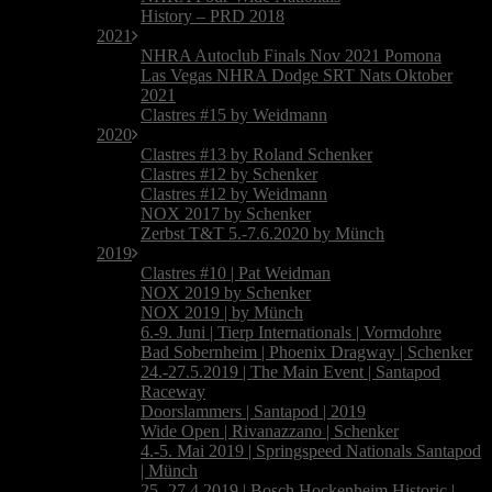
History – PRD 2018
2021
NHRA Autoclub Finals Nov 2021 Pomona
Las Vegas NHRA Dodge SRT Nats Oktober
2021
Clastres #15 by Weidmann
2020
Clastres #13 by Roland Schenker
Clastres #12 by Schenker
Clastres #12 by Weidmann
NOX 2017 by Schenker
Zerbst T&T 5.-7.6.2020 by Münch
2019
Clastres #10 | Pat Weidman
NOX 2019 by Schenker
NOX 2019 | by Münch
6.-9. Juni | Tierp Internationals | Vormdohre
Bad Sobernheim | Phoenix Dragway | Schenker
24.-27.5.2019 | The Main Event | Santapod
Raceway
Doorslammers | Santapod | 2019
Wide Open | Rivanazzano | Schenker
4.-5. Mai 2019 | Springspeed Nationals Santapod
| Münch
25.-27.4.2019 | Bosch Hockenheim Historic |