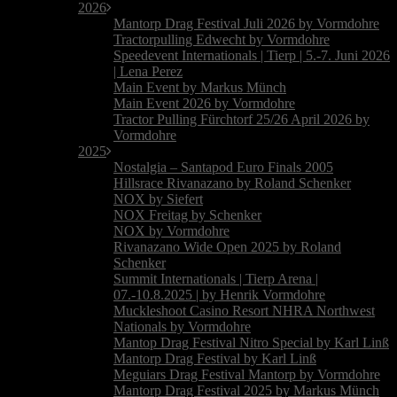
2026
Mantorp Drag Festival Juli 2026 by Vormdohre
Tractorpulling Edwecht by Vormdohre
Speedevent Internationals | Tierp | 5.-7. Juni 2026
| Lena Perez
Main Event by Markus Münch
Main Event 2026 by Vormdohre
Tractor Pulling Fürchtorf 25/26 April 2026 by
Vormdohre
2025
Nostalgia – Santapod Euro Finals 2005
Hillsrace Rivanazano by Roland Schenker
NOX by Siefert
NOX Freitag by Schenker
NOX by Vormdohre
Rivanazano Wide Open 2025 by Roland
Schenker
Summit Internationals | Tierp Arena |
07.-10.8.2025 | by Henrik Vormdohre
Muckleshoot Casino Resort NHRA Northwest
Nationals by Vormdohre
Mantop Drag Festival Nitro Special by Karl Linß
Mantorp Drag Festival by Karl Linß
Meguiars Drag Festival Mantorp by Vormdohre
Mantorp Drag Festival 2025 by Markus Münch