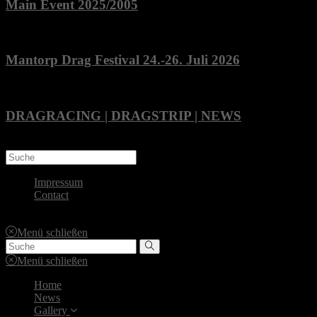
Main Event 2025/2005
April 26, 2025
Mantorp Drag Festival 24.-26. Juli 2026
Juli 31, 2026
DRAGRACING | DRAGSTRIP | NEWS
März 29, 2019
Impressum
Contact
Copyright | DRAGMAG 2023
Menü schließen
Menü schließen
Home
News
Gallery