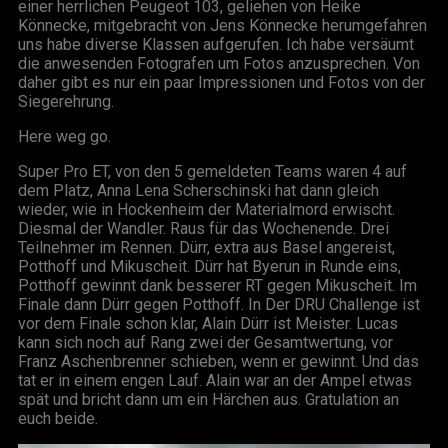
einer herrlichen Peugeot 103, geliehen von Heike
Könnecke, mitgebracht von Jens Könnecke herumgefahren
uns habe diverse Klassen aufgerufen. Ich habe versäumt
die anwesenden Fotografen um Fotos anzusprechen. Von
daher gibt es nur ein paar Impressionen und Fotos von der
Siegerehrung.
Here weg go.
Super Pro ET, von den 5 gemeldeten Teams waren 4 auf
dem Platz, Anna Lena Scherschinski hat dann gleich
wieder, wie in Hockenheim der Materialmord erwischt.
Diesmal der Wandler. Raus für das Wochenende. Drei
Teilnehmer im Rennen. Dürr, extra aus Basel angereist,
Potthoff und Mikuscheit. Dürr hat Byerun in Runde eins,
Potthoff gewinnt dank besserer RT gegen Mikuscheit. Im
Finale dann Dürr gegen Potthoff. In Der DRU Challenge ist
vor dem Finale schon klar, Alain Dürr ist Meister. Lucas
kann sich noch auf Rang zwei der Gesamtwertung, vor
Franz Aschenbrenner schieben, wenn er gewinnt. Und das
tat er in einem engen Lauf. Alain war an der Ampel etwas
spät und bricht dann um ein Härchen aus. Gratulation an
euch beide.