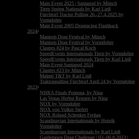
Main Event 2025 | Santapod by Münch
Tierp Spring Nationals by Karl Linß
Fürchtorf Tractor Pulling 26.-27.4.2025 by
Vormdohre
Main Event 2005 Dragracing Flashback
2024
Mantorp Drag Festival by Münch
Mantorp Drag Festival by Vormdohre
Clastres #24 by Pascal Koch
SpeedEvents Internationals Tierp by Vormdohre
SpeedEvents Internationals Tierp by Karl Linß
Main Event Santapod 2024
Clastres #23 by Münch
Malmö T&T by Karl Linß
Traktoppulling Fürchtorf April 24 by Vormdohre
2023
NHRA Finals Pomona, by Nina
Las Vegas Herbst Rennen by Nina
NOX by Vormdohre
NOX von Volker Siefert
NOX Roland Schenker Freitag
Scandinavian Internationals by Henrik
Vormdohre
Scandinavian Internationals by Karl Linß
Gardemoen Drag Challenge | 03.-06.8.2023 |