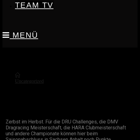
TEAM TV
MENÜ
Blog
Uncategorized
Zerbst Wettbewerb | Oktober 2025
Zerbst Wettbewerb | Oktober 2025
Zerbst im Herbst. Für die DRU Challenges, die DMV
Dragracing Meisterschaft, die HARA Clubmeisterschaft
und andere Championate können hier beim
Saisonabschluss in Sachsen Anhalt noch Punkte