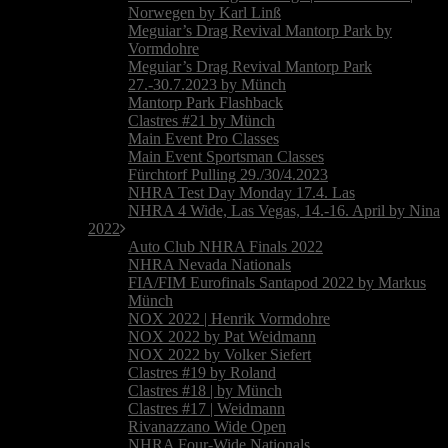
Norwegen by Karl Linß
Meguiar’s Drag Revival Mantorp Park by
Vormdohre
Meguiar’s Drag Revival Mantorp Park
27.-30.7.2023 by Münch
Mantorp Park Flashback
Clastres #21 by Münch
Main Event Pro Classes
Main Event Sportsman Classes
Fürchtorf Pulling 29./30/4.2023
NHRA Test Day Monday 17.4. Las
NHRA 4 Wide, Las Vegas, 14.-16. April by Nina
2022
Auto Club NHRA Finals 2022
NHRA Nevada Nationals
FIA/FIM Eurofinals Santapod 2022 by Markus
Münch
NOX 2022 | Henrik Vormdohre
NOX 2022 by Pat Weidmann
NOX 2022 by Volker Siefert
Clastres #19 by Roland
Clastres #18 | by Münch
Clastres #17 | Weidmann
Rivanazzano Wide Open
NHRA Four-Wide Nationals