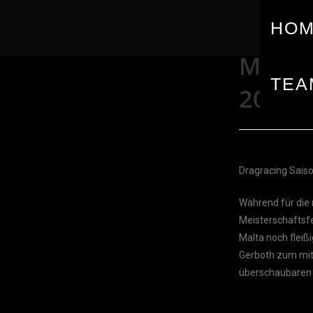
HO
MALTA
TEA
2018
Dragracing Sais
Während für die 
Meisterschaftsf
Malta noch fleiß
Gerboth zum mitr
überschaubaren I