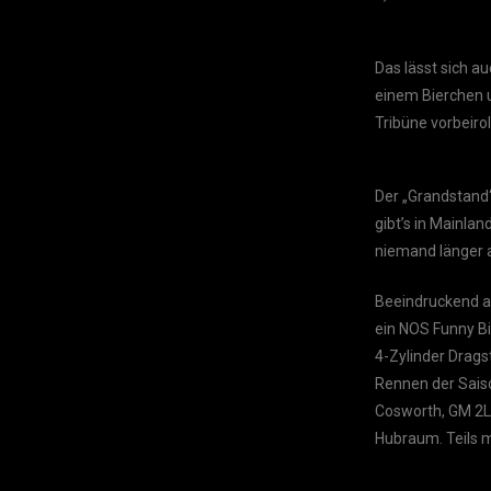
Das lässt sich a
einem Bierchen u
Tribüne vorbeiroll
Der „Grandstand“
gibt’s in Mainlan
niemand länger 
Beeindruckend au
ein NOS Funny Bi
4-Zylinder Drags
Rennen der Saiso
Cosworth, GM 2LE
Hubraum. Teils mi