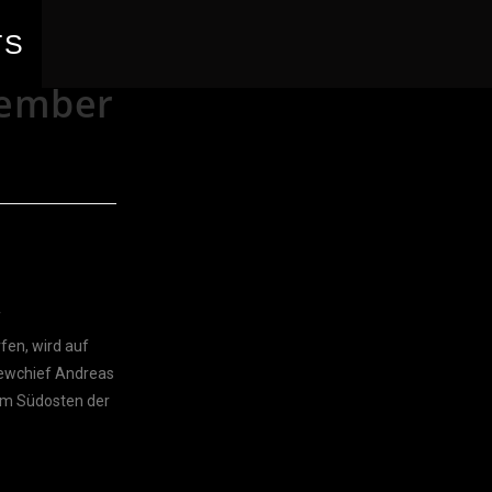
TS
vember
f
fen, wird auf
Crewchief Andreas
 im Südosten der