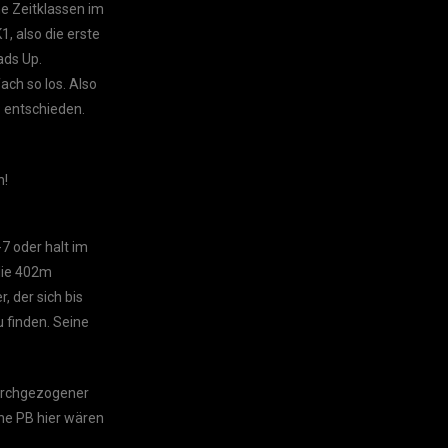
ne Zeitklassen im
, also die erste
ads Up.
ach so los. Also
o entschieden.
n!
7 oder halt im
die 402m
, der sich bis
 finden. Seine
durchgezogener
ine PB hier wären