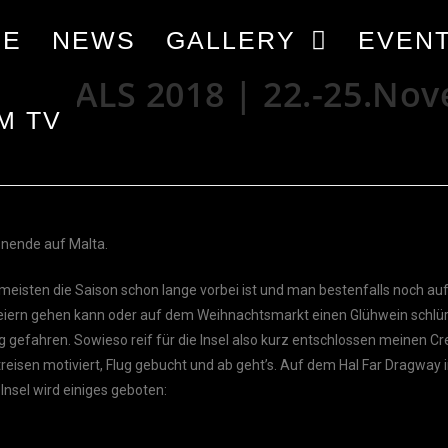
ME
NEWS
GALLERY
EVEN
 FINALS 2018 | 22.-25.No
M TV
onende auf Malta.
meisten die Saison schon lange vorbei ist und man bestenfalls noch au
eiern gehen kann oder auf dem Weihnachtsmarkt einen Glühwein schlür
ig gefahren. Sowieso reif für die Insel also kurz entschlossen meinen 
eisen motiviert, Flug gebucht und ab geht’s. Auf dem Hal Far Dragway
nsel wird einiges geboten: