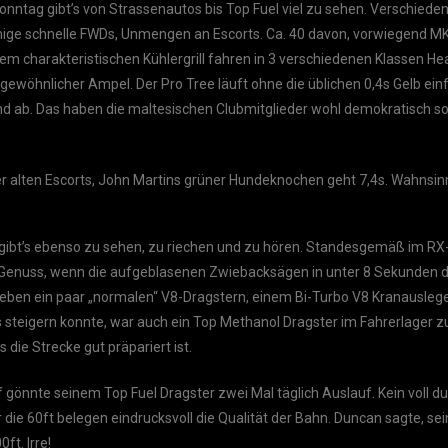
Sonntag gibt’s von Strassenautos bis Top Fuel viel zu sehen. Verschiede
nige schnelle FWDs, Unmengen an Escorts. Ca. 40 davon, vorwiegend MK1
em charakteristischen Kühlergrill fahren in 3 verschiedenen Klassen He
ngewöhnlicher Ampel. Der Pro Tree läuft ohne die üblichen 0,4s Gelb einf
nd ab. Das haben die maltesischen Clubmitglieder wohl demokratisch s
er alten Escorts, John Martins grüner Hundeknochen geht 7,4s. Wahnsin
ibt’s ebenso zu sehen, zu riechen und zu hören. Standesgemäß im RX-
in Genuss, wenn die aufgeblasenen Zwiebacksägen in unter 8 Sekunden 
Neben ein paar „normalen“ V8-Dragstern, einem Bi-Turbo V8 Kranausleger
 steigern konnte, war auch ein Top Methanol Dragster im Fahrerlager zu
 die Strecke gut präpariert ist.
 gönnte seinem Top Fuel Dragster zwei Mal täglich Auslauf. Kein voll 
r die 60ft belegen eindrucksvoll die Qualität der Bahn. Duncan sagte, se
ft. Irre!