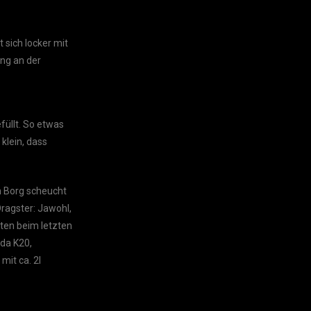
 sich locker mit
ung an der
füllt. So etwas
 klein, dass
n Borg scheucht
Dragster: Jawohl,
eten beim letzten
nda K20,
mit ca. 2l