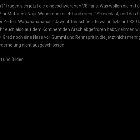
s?“ fragen sich jetzt die eingeschworenen V8 Fans. Was wollen die mit 
ini-Motoren? Naja. Wenn man mit 40 und mehr PSI reinbläst, und das 
6er Zeiten. Waaaaaaaaaaas? Jawohl. Der schnellste war in 6,4s auf 320 
ihr euch also auf dem Kontinent den Arsch abgefroren habt, nahmen wir
rad noch eine Nase voll Gummi und Rennsprit in die jetzt nicht mehr 
ederholung nicht ausgeschlossen.
t und Bilder.