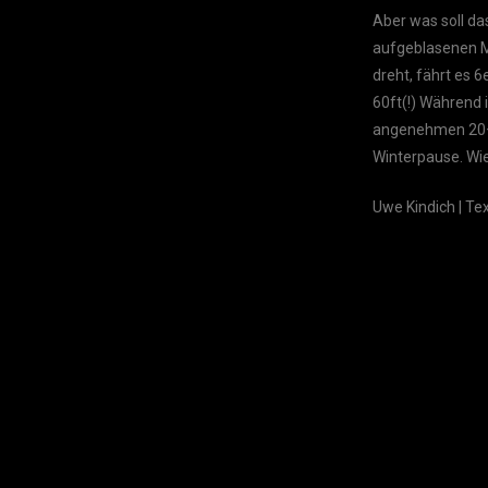
Aber was soll da
aufgeblasenen M
dreht, fährt es 
60ft(!) Während 
angenehmen 20+ G
Winterpause. Wi
Uwe Kindich | Tex