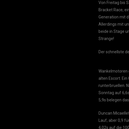
Von Freitag bis 
Bracket Race, ei
Generation mit d
Allerdings mit u
beide in Stage u
Strange!
Der schnellste d
Wankelmotoren g
alten Escort. E
runterbruellen. 
Sonntag auf 6,6s
5,9s belegen dass
Duncan Micaellef
Lauf, aber 0,9 fü
4,02s auf die 1000