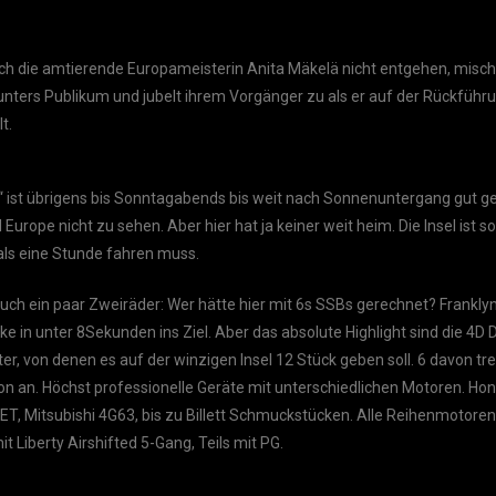
uch die amtierende Europameisterin Anita Mäkelä nicht entgehen, mischt
nters Publikum und jubelt ihrem Vorgänger zu als er auf der Rückführ
t.
 ist übrigens bis Sonntagabends bis weit nach Sonnenuntergang gut ge
d Europe nicht zu sehen. Aber hier hat ja keiner weit heim. Die Insel ist so
als eine Stunde fahren muss.
ch ein paar Zweiräder: Wer hätte hier mit 6s SSBs gerechnet? Frankly
ke in unter 8Sekunden ins Ziel. Aber das absolute Highlight sind die 4D 
ter, von denen es auf der winzigen Insel 12 Stück geben soll. 6 davon tr
n an. Höchst professionelle Geräte mit unterschiedlichen Motoren. Ho
T, Mitsubishi 4G63, bis zu Billett Schmuckstücken. Alle Reihenmotoren 
t Liberty Airshifted 5-Gang, Teils mit PG.