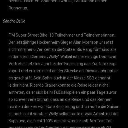
nichts ausrichten. Spannend war es, Gratulation an den
Runner up.
Sandro Bellio
FIM Super Street Bike: 13 Teilnehmer und Teilnehmerinnen.
Der letztjährige Hockenheim Sieger Alan Morrison Jr setzt
sich mit einer 6.7er Zeit an die Spitze. Bis Rang fünf sind alle
in den 6ern. Clemens „Wally“ Walleit ist der einzige Deutsche
Vertreter. Letztes Jahr bei den Finals ging das Zugfahrzeug
kaputt und er kam nicht an der Strecke an. Dieses Jahr hat er
es geschafft. Sein Sohn, auch in der Klasse SSB genannt
leider nicht. Ricardo Grauer konnte die Reise leider nicht
antreten, da er sich beim Fußballspielen ein paar Tage zuvor
so schwer verletzt hat, dass an die Reise und das Rennen
nicht zu denken war. Gute Besserung und ich hoffe die Saison
ist noch nicht vorüber. Wally selbst hatte etwas Arbeit mit der
Kupplung, die nicht 100% das tut was sie soll. Am Test Tag