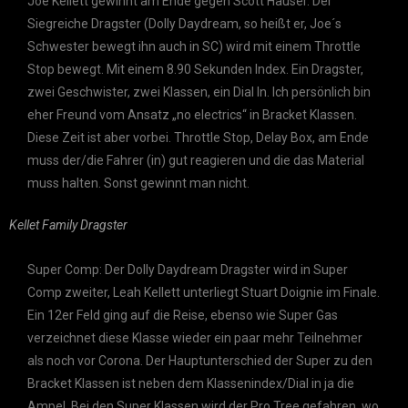
Joe Kellett gewinnt am Ende gegen Scott Hauser. Der
Siegreiche Dragster (Dolly Daydream, so heißt er, Joe´s
Schwester bewegt ihn auch in SC) wird mit einem Throttle
Stop bewegt. Mit einem 8.90 Sekunden Index. Ein Dragster,
zwei Geschwister, zwei Klassen, ein Dial In. Ich persönlich bin
eher Freund vom Ansatz „no electrics“ in Bracket Klassen.
Diese Zeit ist aber vorbei. Throttle Stop, Delay Box, am Ende
muss der/die Fahrer (in) gut reagieren und die das Material
muss halten. Sonst gewinnt man nicht.
Kellet Family Dragster
Super Comp: Der Dolly Daydream Dragster wird in Super
Comp zweiter, Leah Kellett unterliegt Stuart Doignie im Finale.
Ein 12er Feld ging auf die Reise, ebenso wie Super Gas
verzeichnet diese Klasse wieder ein paar mehr Teilnehmer
als noch vor Corona. Der Hauptunterschied der Super zu den
Bracket Klassen ist neben dem Klassenindex/Dial in ja die
Ampel. Bei den Super Klassen wird der Pro Tree gefahren, wo