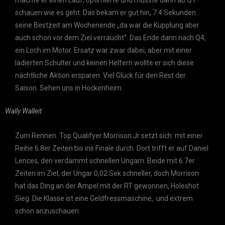
machte er einen Lauf, optimierte und musste dann ab Q1
schauen wie es geht. Das bekam er gut hin, 7.4 Sekunden
seine Bestzeit am Wochenende „da war die Kupplung aber
auch schon vor dem Ziel verraucht“. Das Ende dann nach Q4,
ein Loch im Motor. Ersatz war zwar dabei, aber mit einer
lädierten Schulter und keinen Helfern wollte er sich diese
nächtliche Aktion ersparen. Viel Glück für den Rest der
Saison. Sehen uns in Hockenheim.
Wally Walleit
Zum Rennen. Top Qualifyer Morrison Jr setzt sich mit einer
Reihe 6.8er Zeiten bis ins Finale durch. Dort trifft er auf Daniel
Lences, den verdammt schnellen Ungarn. Beide mit 6.7er
Zeiten im Ziel, der Ungar 0,02 Sek schneller, doch Morrison
hat das Ding an der Ampel mit der RT gewonnen, Holeshot
Sieg. Die Klasse ist eine Geldfressmaschine, und extrem
schön anzuschauen.