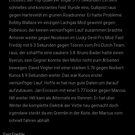
Ericsson, der Top Qualifyer sogar 5.77 Sekunden. Ein sehr
schnelles und konstantes Feld. Runde eins, Gullqvist raus
gegen Harteveldt im grünen Roadrunner. Er hatte Probleme.
Bobby Wallace im einzigen Lachgas Mod gewinnt gegen
Robinson, der keinen vernünftigen Lauf zusammen brachte.
Arnover weiter gegen Nicolsson im Lucky Devil Pro Mod. Fast
Freddy mit 6.3 Sekunden gegen Tooren vom Pro Dutch Team
raus, der schaffte eine saubere 5.8. Bruno Bader hatte einen
Byerun, sein Gegner konnte den Motor nicht zum Arbeiten
bewegen. David Vegter mit einer starken 5.76 gegen Norbert
Kunos 6.9 Sekunden weiter. Das war Kunos erster
vernünftiger Lauf. Hoffe er hat nun gute Daten um darauf
aufzubauen. Jan Ericsson mit einer 5.77 locker gegen Marcus
Hilt weiter. Hilt kam als Alternate ins Rennen. Er hat über
Winter die komplette Elektrik der Vette neu gemacht doch
irgendwie steckt da ein Gremlin in der Kiste, der Marcus vom
schnell fahren abhält.
Fast Freddy