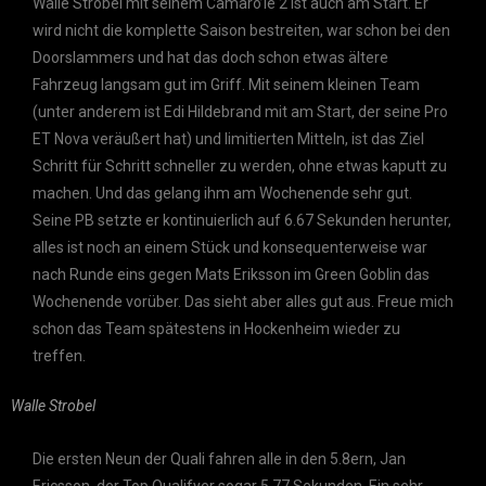
Walle Strobel mit seinem Camaro’le 2 ist auch am Start. Er
wird nicht die komplette Saison bestreiten, war schon bei den
Doorslammers und hat das doch schon etwas ältere
Fahrzeug langsam gut im Griff. Mit seinem kleinen Team
(unter anderem ist Edi Hildebrand mit am Start, der seine Pro
ET Nova veräußert hat) und limitierten Mitteln, ist das Ziel
Schritt für Schritt schneller zu werden, ohne etwas kaputt zu
machen. Und das gelang ihm am Wochenende sehr gut.
Seine PB setzte er kontinuierlich auf 6.67 Sekunden herunter,
alles ist noch an einem Stück und konsequenterweise war
nach Runde eins gegen Mats Eriksson im Green Goblin das
Wochenende vorüber. Das sieht aber alles gut aus. Freue mich
schon das Team spätestens in Hockenheim wieder zu
treffen.
Walle Strobel
Die ersten Neun der Quali fahren alle in den 5.8ern, Jan