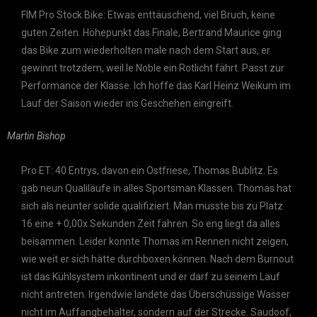
FIM Pro Stock Bike: Etwas enttäuschend, viel Bruch, keine
guten Zeiten. Höhepunkt das Finale, Bertrand Maurice ging
das Bike zum wiederholten male nach dem Start aus, er
gewinnt trotzdem, weil le Noble ein Rotlicht fährt. Passt zur
Performance der Klasse. Ich hoffe das Karl Heinz Weikum im
Lauf der Saison wieder ins Geschehen eingreift.
Martin Bishop
Pro ET: 40 Entrys, davon ein Ostfriese, Thomas Bublitz. Es
gab neun Qualiläufe in alles Sportsman Klassen. Thomas hat
sich als neunter solide qualifiziert. Man musste bis zu Platz
16 eine + 0,00x Sekunden Zeit fahren. So eng liegt da alles
beisammen. Leider konnte Thomas im Rennen nicht zeigen,
wie weit er sich hätte durchboxen können. Nach dem Burnout
ist das Kühlsystem inkontinent und er darf zu seinem Lauf
nicht antreten. Irgendwie landete das Überschüssige Wasser
nicht im Auffangbehälter, sondern auf der Strecke. Saudoof,