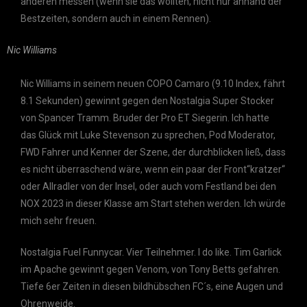
anderen messen (wenn sie das wollten, nicht nur anhand der
Bestzeiten, sondern auch in einem Rennen).
Nic Williams
Nic Williams in seinem neuen COPO Camaro (9.10 Index, fährt
8.1 Sekunden) gewinnt gegen den Nostalgia Super Stocker
von Spancer Tramm. Bruder der Pro ET Siegerin. Ich hatte
das Glück mit Luke Stevenson zu sprechen, Pod Moderator,
FWD Fahrer und Kenner der Szene, der durchblicken ließ, dass
es nicht überraschend wäre, wenn ein paar der Front“kratzer“
oder Allradler von der Insel, oder auch vom Festland bei den
NOX 2023 in dieser Klasse am Start stehen werden. Ich würde
mich sehr freuen.
Nostalgia Fuel Funnycar. Vier Teilnehmer. I do like. Tim Garlick
im Apache gewinnt gegen Venom, von Tony Betts gefahren.
Tiefe 6er Zeiten in diesen bildhübschen FC´s, eine Augen und
Ohrenweide.