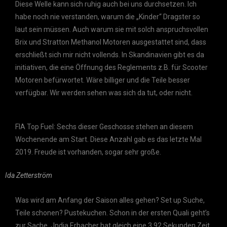
Diese Welle kann sich ruhig auch bei uns durchsetzen. Ich
habe noch nie verstanden, warum die „Kinder“ Dragster so
laut sein müssen. Auch warum sie mit solch anspruchsvollen
Brix und Stratton Methanol Motoren ausgestattet sind, dass
erschließt sich mir nicht vollends. In Skandinavien gibt es da
initiativen, die eine Öffnung des Reglements z.B. für Scooter
Motoren befürwortet. Wäre billiger und die Teile besser
verfügbar. Wir werden sehen was sich da tut, oder nicht.
FIA Top Fuel: Sechs dieser Geschosse stehen an diesem
Wochenende am Start. Diese Anzahl gab es das letzte Mal
2019. Freude ist vorhanden, sogar sehr große.
Ida Zetterström
Was wird am Anfang der Saison alles gehen? Set up Suche,
Teile schonen? Pustekuchen. Schon in der ersten Quali geht’s
zur Sache. Jndia Erbacher hat gleich eine 3.92 Sekunden Zeit